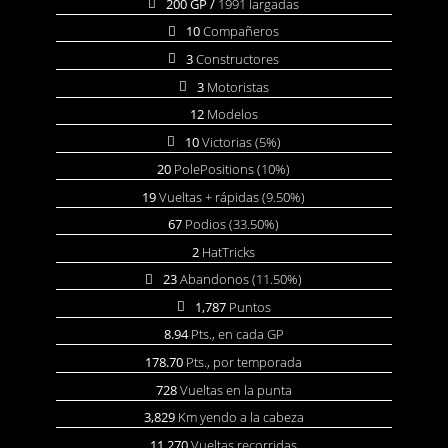
200 GP /
1991 largadas
10
Compañeros
3
Constructores
3
Motoristas
12
Modelos
10
Victorias (5%)
20
PolePositions (10%)
19
Vueltas + rápidas (9.50%)
67
Podios (33.50%)
2
HatTricks
23
Abandonos (11.50%)
1,787
Puntos
8.94
Pts., en cada GP
178.70
Pts., por temporada
728
Vueltas en la punta
3,829
Km yendo a la cabeza
11,270
Vueltas recorridas