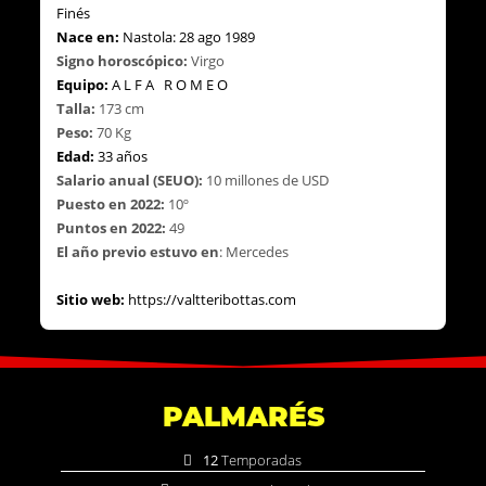
Fi
nés
Nace en:
Nastola:
28
ago 198
9
Signo
h
oroscópico:
Vi
rgo
Equipo:
A L F A R O M E O
Talla:
17
3
cm
Peso:
70 Kg
Edad:
33 años
Salario
a
nual (SEUO):
10
millones
de USD
Puesto en
2022:
10º
Puntos en
2022:
49
El
año previo estuvo en
: Mercedes
Sitio web:
https://valtteribottas.com
PALMARÉS
12
Temporadas