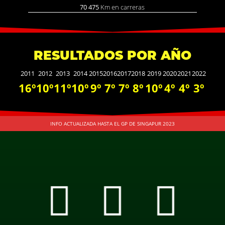
70 475
Km en carreras
RESULTADOS POR AÑO
2011
2012
2013
2014
2015
2016
2017
2018
2019
2020
2021
2022
16º
1
0º
11º
10º
9º
7º
7º
8º
10º
4º
4º
3º
INFO ACTUALIZADA HASTA EL GP DE SINGAPUR 2023