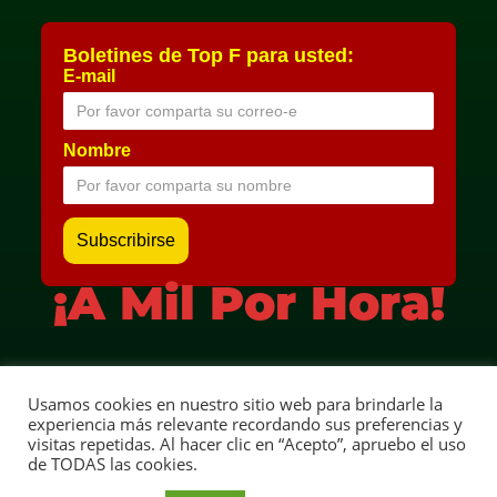
Boletines de Top F para usted:
E-mail
Nombre
¡A Mil Por Hora!
Usamos cookies en nuestro sitio web para brindarle la
Aviso Legal
experiencia más relevante recordando sus preferencias y
visitas repetidas. Al hacer clic en “Acepto”, apruebo el uso
Ángelo della Corsa | TOP F | ¡A Mil Por Hora! | Copyright ©
de TODAS las cookies.