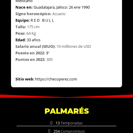
Mexican
o
Nace en:
Guadalajara, Jalisco:
26
ene 1990
Signo
h
oroscópico:
Acu
ario
Equipo:
R E D B U L L
Talla:
17
5
cm
Peso:
64
Kg
Edad:
33 años
Salario a
nual (SEUO):
10 milllones de USD
Puesto en
2022:
3
º
Puntos en
2022:
305
Sitio web:
https://checoperez.com
PALMARÉS
13
Temporadas
254
Compromisos