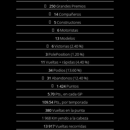
250
Grandes Premios
14
Compañeros
5
Constructores
6
Motoristas
13
Modelos
6
Victorias (2.40 %)
3
PolePosition (1.20 %)
11
Vueltas + rápidas (4.40 %)
34
Podios (13.60 %)
31
Abandonos (12.40 %)
1 424
Puntos
5.70
Pts., en cada GP
109.54
Pts., por temporada
380
Vueltas en la punta
1 968 Km yendo a la cabeza
13 917
Vueltas recorridas