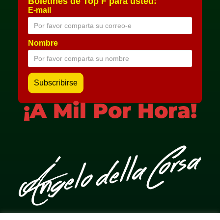
Boletines de Top F para usted:
E-mail
Nombre
¡A Mil Por Hora!