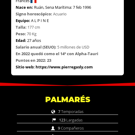
Francés
Nace en:
Ruán, Sena Marítima: 7 feb 1996
Signo
h
oroscópico:
Acuario
Equipo:
A L P I N E
Talla:
17
7
cm
Peso:
70 Kg
Edad:
27 años
Salario
a
nual (SEUO):
5 millones de USD
En
2022 quedó como el 14º con Alpha-Tauri
Puntos en
2022:
23
Sitio
web:
https://www.pierregasly.com
PALMARÉS
7
Temporadas
123
Largadas
9
Compañeros