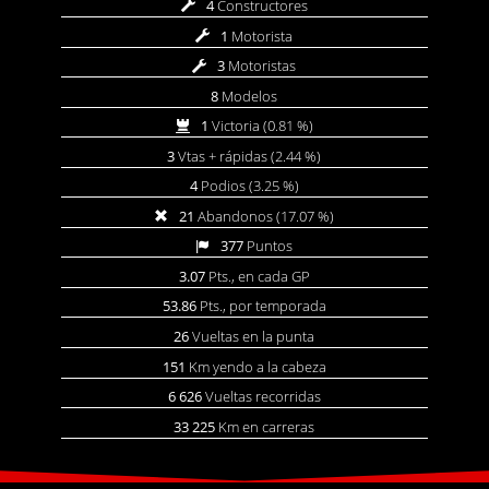
4
Constructores
1
Motorista
3
Motoristas
8
Modelos
1
Victoria (0.81 %)
3
Vtas + rápidas (2.44 %)
4
Podios (3.25 %)
21
Abandonos (17.07 %)
377
Puntos
3.07
Pts., en cada GP
53.86
Pts., por temporada
26
Vueltas en la punta
151
Km yendo a la cabeza
6 626
Vueltas recorridas
33 225
Km en carreras