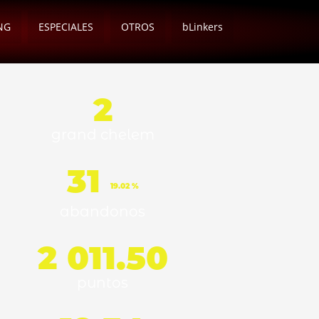
NG
ESPECIALES
OTROS
bLinkers
2
grand chelem
31
19.02 %
abandonos
2 011.50
puntos