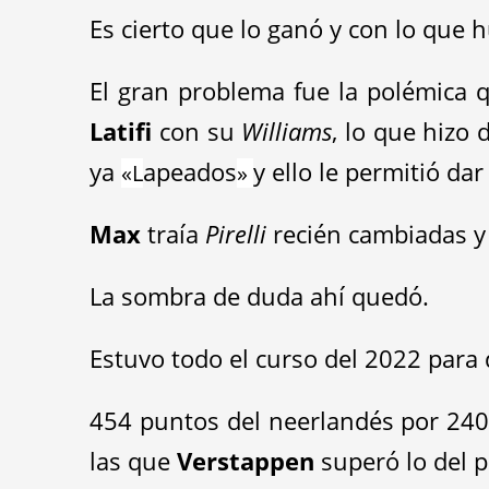
Es cierto que lo ganó y con lo que
El gran problema fue la polémica q
Latifi
con su
Williams
, lo que hizo 
ya
apeados
y ello le permitió dar
«
L
»
Max
traía
Pirelli
recién cambiadas y e
La sombra de
d
uda ahí quedó.
Estuvo todo el curso del 2022 para 
454 puntos del neerlandés por 24
las que
Verstappen
superó lo del 