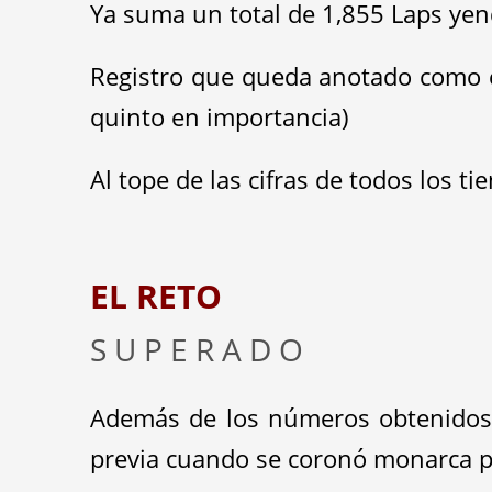
Ya suma un total de 1,855 Laps ye
Registro que queda anotado como el 
quinto en importancia)
Al tope de las cifras de todos los 
EL
RE
TO
S U P E R A D O
Además de los números obtenido
previa cuando se coronó monarca p