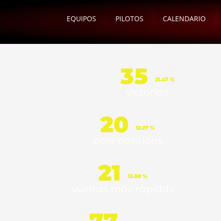
EQUIPOS
PILOTOS
CALENDARIO
35
21.47 %
victorias
20
12.27 %
pole positions
21
12.88 %
vueltas más rápidas