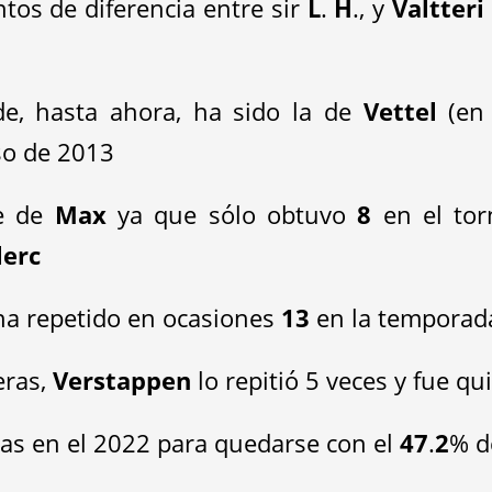
tos de diferencia entre sir
L
.
H
., y
Valtteri
e, hasta ahora, ha sido la de
Vettel
(e
so de 2013
te de
Max
ya que sólo obtuvo
8
en el tor
lerc
ha repetido en ocasiones
13
en la temporad
eras,
Verstappen
lo repitió 5 veces y fue q
as en el 2022 para quedarse con el
47
.
2
% d