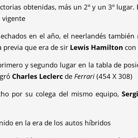
victorias obtenidas, más un 2º y un 3º lugar
a vigente
echados en el año, el neerlandés también 
 previa que era de sir
Lewis Hamilton
co
 primero y segundo lugar en la tabla de pos
ogró
Charles Leclerc
de
Ferrari
(454 X 308)
cho por su colega del mismo equipo,
Serg
ido en la era de los autos híbridos