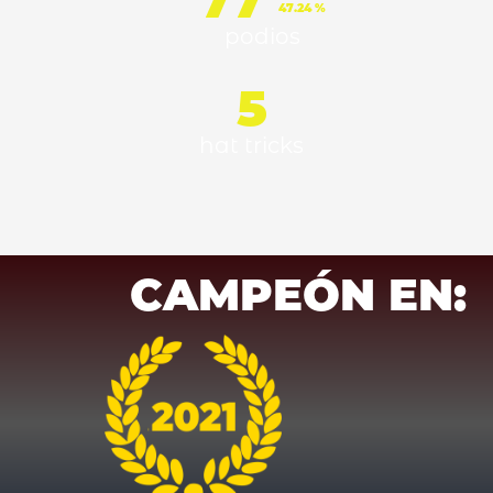
77
47.24 %
podios
5
hat tricks
CAMPEÓN EN: