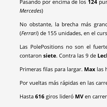
Pasando por encima de los
124
pun
Mercedes
)
No obstante, la brecha más grand
(
Ferrari
) de 155 unidades, en el cur
Las PolePositions no son el fuer
contaron
siete
. Contra las 9 de
Lec
Primeras filas para largar.
Max
las 
Por vueltas más rápidas en las carr
Hasta
616
giros lideró
MV
en carrer