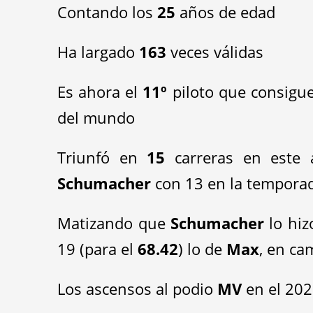
Contando los
25
años de edad
Ha largado
163
veces válidas
Es ahora el
11º
piloto que consigu
del mundo
Triunfó en
15
carreras en este 
Schumacher
con 13 en la temporad
Matizando que
Schumacher
lo hiz
19 (para el
68.42
) lo de
Max
, en ca
Lo
s ascensos al podio
MV
en el 20