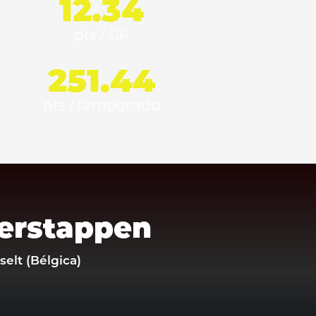
12.34
pts / GP
251.44
pts / temporada
erstappen
elt (Bélgica)