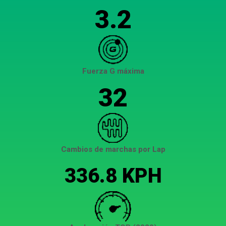
3.2
Fuerza G máxima
32
Cambios de marchas por Lap
336.8 KPH