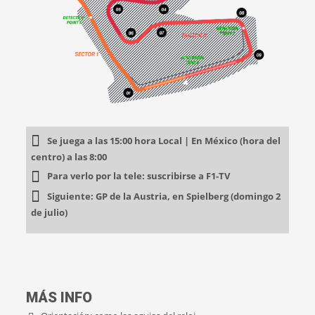
Se juega a las 15:00 hora Local | En México (hora del
centro) a las 8:00
Para verlo por la tele: suscribirse a F1-TV
Siguiente: GP de la Austria, en Spielberg (domingo 2
de julio)
MÁS INFO