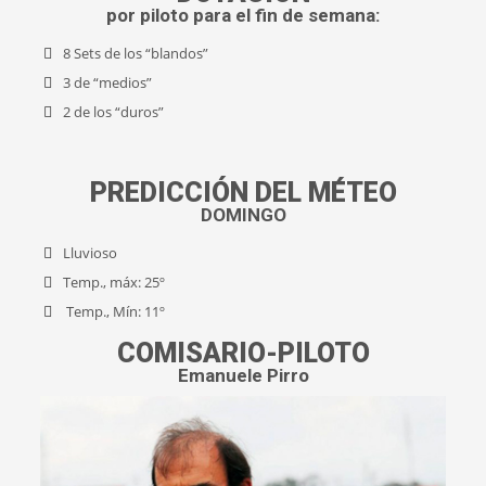
por piloto para el fin de semana:
8 Sets de los “blandos”
3 de “medios”
2 de los “duros”
PREDICCIÓN DEL MÉTEO
DOMINGO
Lluvioso
Temp., máx: 25º
Temp., Mín: 11º
COMISARIO-PILOTO
Emanuele Pirro