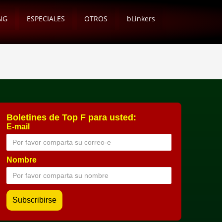
NG
ESPECIALES
OTROS
bLinkers
Boletines de Top F para usted:
E-mail
Nombre