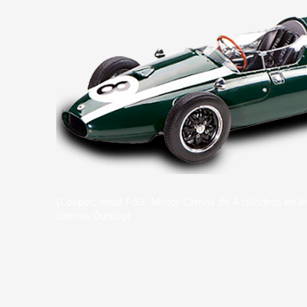
[Cooper; mod T-53. Motor Climax de 4 cilindros en lín
Gomas Dunlop]