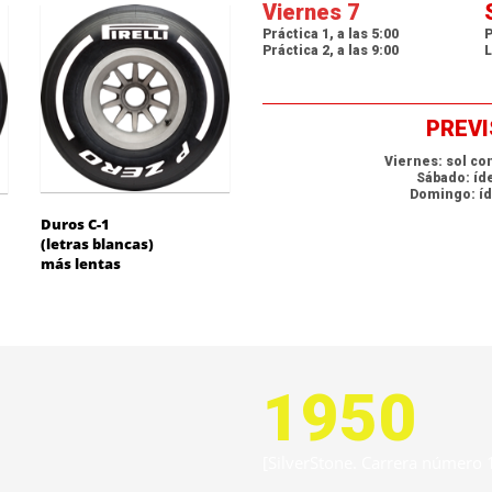
Viernes 7
Práctica 1, a las 5:00
P
Práctica 2, a las 9:00
L
PREV
Viernes: sol co
Sábado: íde
Domingo: íd
Duros C-1
(letras blancas)
más lentas
1950
[SilverStone. Carrera número 