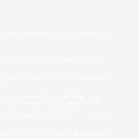
ero 191 de la Fórmula 1. Sábado 18 de julio. A 80
s-Ford Cosworth) 1m 24.8s / A: 181.061 Kph/ Prom
am
(AUS) en Brabham-Ford Cosworth. Y,
Denny Hulme
rth
worth) 1 hora 57m 02.0s / A: 174.925 Kph/ Prom
, seis para el segundo y cuatro para el tercero]
6ª.
Graham Hill
(ING) BRM. 1m 34.4 s / A: 179.657 Kph/
a a la 54ª.
G. Hill
de la 55ª a la 71ª. Y,
Brabham
de la 72ª