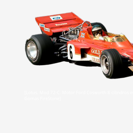
[Lotus. Mod 72-C. Motor Ford Cosworth 8 cilindros en 
Gomas FireStone]