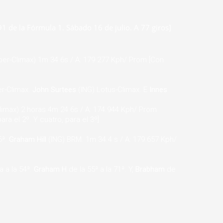
1 de la Fórmula 1. Sábado 16 de julio. A 77 giros]
er-Climax) 1m 34.6s / A: 179.277 Kph/ Prom [Con
r-Climax.
John Surtees
(ING) Lotus-Climax. E
Innes
imax) 2 horas 4m 24.6s / A: 174.944 Kph/ Prom
ara el 2º. Y cuatro, para el 3º]
6ª.
Graham Hill
(ING) BRM. 1m 34.4 s / A: 179.657 Kph/
a a la 54ª.
Graham H
de la 55ª a la 71ª. Y,
Brabham
de