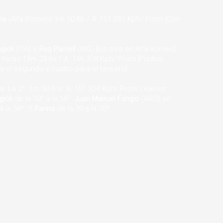
ina
(Alfa Romeo) 1m 50.8s / A: 151.051 Kph/ Prom [Con
gioli
(ITA) y,
Reg Parnell
(ING) [los tres en Alfa Romeo]
 horas 13m 23.6s / A. 146.378 Kph/ Prom [Puntos :
a el segundo y cuatro para el tercero]
ina. La 2ª. 1m 50.6 s/ A: 151.324 Kph/ Prom Líderes:
gioli
de la 10ª a la 14ª.
Juan Manuel Fangio
(ARG) en
li
la 38ª. Y,
Farina
de la 39 a la 70ª