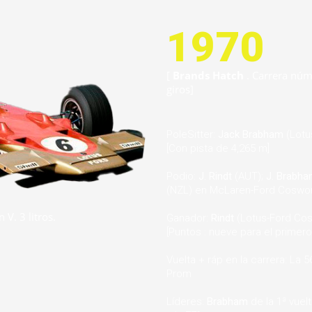
1970
[
Brands Hatch
. Carrera núm
giros]
PoleSitter:
Jack Brabham
(Lotu
[Con pista de 4,265 m]
Podio:
J. Rindt
(AUT);
J. Brabh
(NZL) en McLaren-Ford Coswo
V. 3 litros.
Ganador:
Rindt
(Lotus-Ford Cos
[Puntos : nueve para el primero
Vuelta + ráp en la carrera: La 5
Prom
Líderes:
Brabham
de la 1ª vuelt