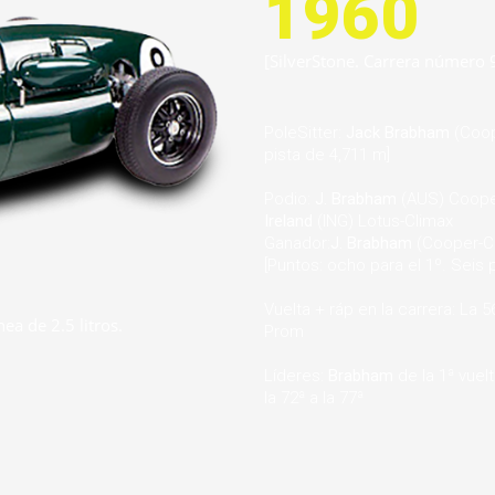
1960
[SilverStone. Carrera número 9
PoleSitter:
Jack Brabham
(Coop
pista de 4,711 m]
Podio:
J. Brabham
(AUS) Coope
Ireland
(ING) Lotus-Climax
Ganador:
J. Brabham
(Cooper-Cl
[Puntos: ocho para el 1º. Seis p
Vuelta + ráp en la carrera: La 5
ea de 2.5 litros.
Prom
Líderes:
Brabham
de la 1ª vuelt
la 72ª a la 77ª