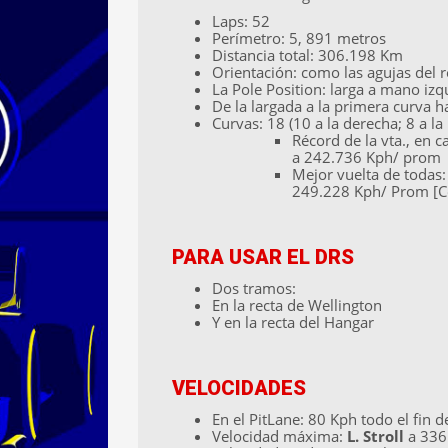
Laps: 52
Perímetro: 5, 891 metros
Distancia total: 306.198 Km
Orientación: como las agujas del r
La Pole Position: larga a mano izqu
De la largada a la primera curva 
Curvas: 18 (10 a la derecha; 8 a la
Récord de la vta., en c
a 242.736 Kph/ prom
Mejor vuelta de todas
249.228 Kph/ Prom [Co
PARA USAR EL DRS
Dos tramos:
En la recta de Wellington
Y en la recta del Hangar
VELOCIDADES
En el PitLane: 80 Kph todo el fin 
Velocidad máxima:
L. Stroll
a 336.