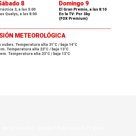
Sábado 8
Domingo 9
ráctica 3, a las 5:00
El Gran Premio, a las 8:10
as Qualys, a las 8:00
En la TV: Por Sky
(FOX Premium)
ISIÓN METEOROLÓGICA
n nubes. Temperatura alta 31°C / baja 14°C
m. Temperatura alta 23°C / baja 13°C
em. Temperatura alta 23°C / baja 13°C
1 de la Fórmula 1. Sábado 13 de mayo. A 70 giros]