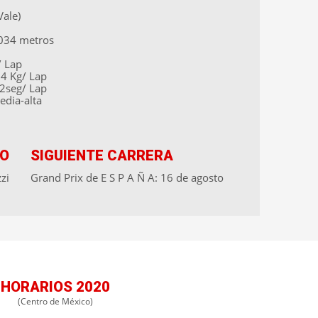
Vale)
, 034 metros
/ Lap
4 Kg/ Lap
12seg/ Lap
edia-alta
IO
SIGUIENTE CARRERA
zi
Grand Prix de E S P A Ñ A: 16 de agosto
HORARIOS 2020
(Centro de México)