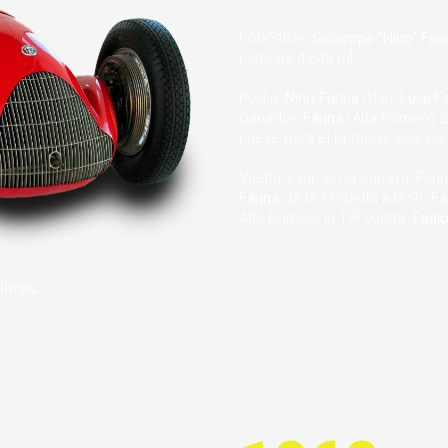
PoleSitter:
Giuseppe “Nino” Far
pista de 4,649 m]
Podio:
Nino Farina
(ITA),
Luigi Fa
Ganador:
Farina
(Alfa Romeo) 2
nueve para el primero, seis par
Vuelta + ráp en la carrera: Far
Farina
de la 1ª vuelta a la 9ª.
Fa
Alfa Romeo: la 15ª vuelta.
Fagio
itros.