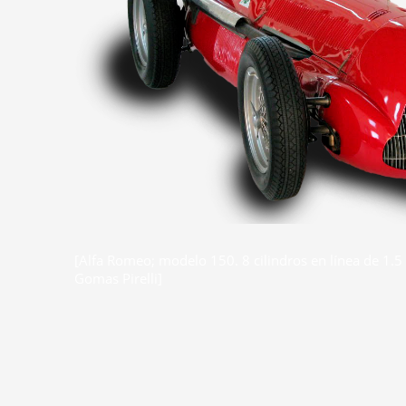
[Alfa Romeo; modelo 150. 8 cilindros en línea de 1.5 l
Gomas Pirelli]