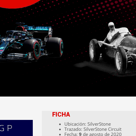
FICHA
Ubicación: SilverStone
Trazado: SilverStone Circuit
Fecha:
9
de agosto de 2020